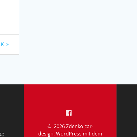
LK
© 2026 Zdenko car-
design. WordPress mit dem
40