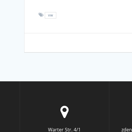
VW
Beitragsnavigation
Warter Str. 4/1
zden