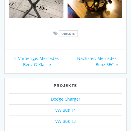
OBJEKTE
Beitragsnavigation
Vorheriger
Nächster
Vorherige:
Mercedes-
Nächster:
Mercedes-
Beitrag:
Beitrag:
Benz G-Klasse
Benz SEC
PROJEKTE
Dodge Charger
VW Bus T4
VW Bus T3