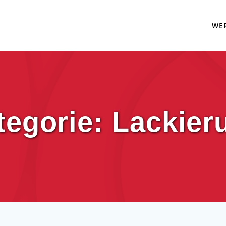
WE
tegorie:
Lackier